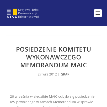
POSIEDZENIE KOMITETU
WYKONAWCZEGO
MEMORANDUM MAIC
27 wrz 2012
|
GRAP
26 września w siedzibie MAiC odbyło się posiedzenie
KW powołanego w ramach Memorandum w sprawie