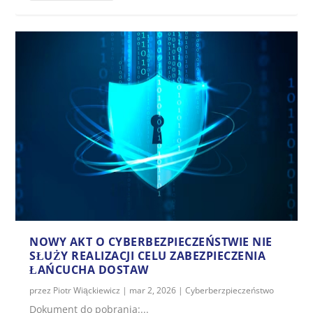
NOWY AKT O CYBERBEZPIECZEŃSTWIE NIE
SŁUŻY REALIZACJI CELU ZABEZPIECZENIA
ŁAŃCUCHA DOSTAW
przez
Piotr Wiąckiewicz
|
mar 2, 2026
|
Cyberberzpieczeństwo
Dokument do pobrania:...