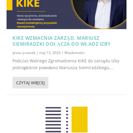
KIKE WZMACNIA ZARZĄD. MARIUSZ
SIEMIRADZKI DOŁĄCZA DO WŁADZ IZBY
przez
p.nosek
|
maj 13, 2026
|
Wiadomości
Podczas Walnego Zgromadzenia KIKE do zarządu Izby
jednogłośnie powołano Mariusza Siemiradzkiego,...
CZYTAJ WIĘCEJ