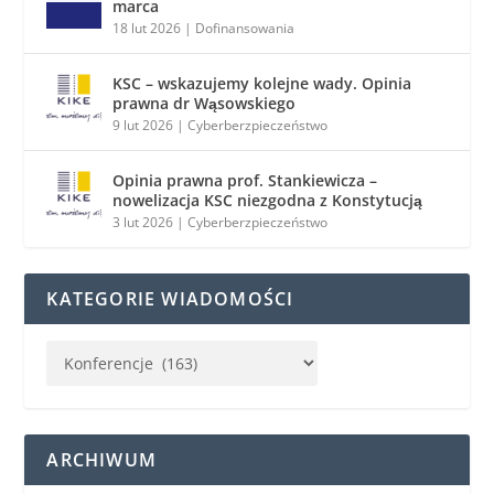
marca
18 lut 2026
|
Dofinansowania
KSC – wskazujemy kolejne wady. Opinia
prawna dr Wąsowskiego
9 lut 2026
|
Cyberberzpieczeństwo
Opinia prawna prof. Stankiewicza –
nowelizacja KSC niezgodna z Konstytucją
3 lut 2026
|
Cyberberzpieczeństwo
KATEGORIE WIADOMOŚCI
ARCHIWUM