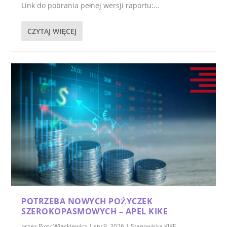
Link do pobrania pełnej wersji raportu:...
CZYTAJ WIĘCEJ
POTRZEBA NOWYCH POŻYCZEK
SZEROKOPASMOWYCH – APEL KIKE
przez
Piotr Wiąckiewicz
|
sty 9, 2026
|
Stanowiska KIKE