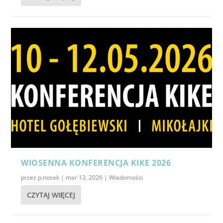
WIOSENNA KONFERENCJA KIKE 2026
przez
p.nosek
|
mar 13, 2026
|
Wiadomości
CZYTAJ WIĘCEJ