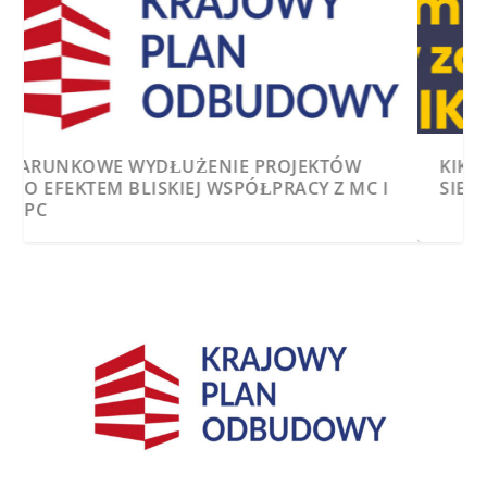
WARUNKOWE WYDŁUŻENIE PROJEKTÓW
KIKE WZMACNIA ZARZĄD. MARIUSZ
KPO EFEKTEM BLISKIEJ WSPÓŁPRACY Z MC I
SIEMIRADZKI DOŁĄCZA DO WŁADZ IZBY
CPPC