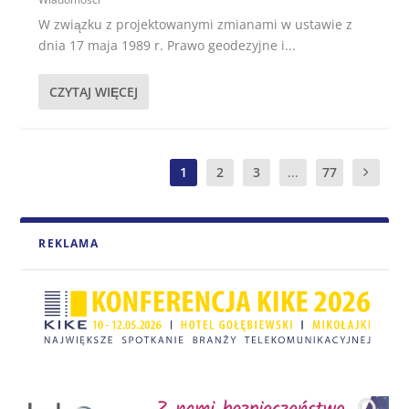
W związku z projektowanymi zmianami w ustawie z
dnia 17 maja 1989 r. Prawo geodezyjne i...
CZYTAJ WIĘCEJ
1
2
3
...
77
REKLAMA