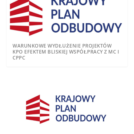
WARUNKOWE WYDŁUŻENIE PROJEKTÓW
KIKE WZMACNIA ZARZĄD. MARIUSZ
KPO EFEKTEM BLISKIEJ WSPÓŁPRACY Z MC I
SIEMIRADZKI DOŁĄCZA DO WŁADZ IZBY
CPPC