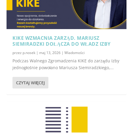
KIKE WZMACNIA ZARZĄD. MARIUSZ
SIEMIRADZKI DOŁĄCZA DO WŁADZ IZBY
przez
p.nosek
|
maj 13, 2026
|
Wiadomości
Podczas Walnego Zgromadzenia KIKE do zarządu Izby
jednogłośnie powołano Mariusza Siemiradzkiego,...
CZYTAJ WIĘCEJ