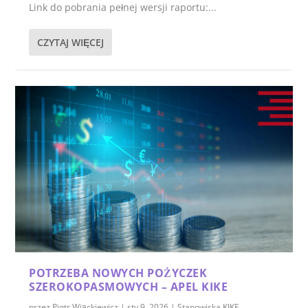
Link do pobrania pełnej wersji raportu:...
CZYTAJ WIĘCEJ
POTRZEBA NOWYCH POŻYCZEK
SZEROKOPASMOWYCH – APEL KIKE
przez
Piotr Wiąckiewicz
|
sty 9, 2026
|
Stanowiska KIKE