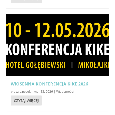
WIOSENNA KONFERENCJA KIKE 2026
przez
p.nosek
|
mar 13, 2026
|
Wiadomości
CZYTAJ WIĘCEJ