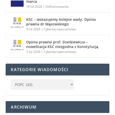
marca
18 lut 2026
|
Dofinansowania
KSC – wskazujemy kolejne wady. Opinia
prawna dr Wąsowskiego
9 lut 2026
|
Cyberberzpieczeństwo
Opinia prawna prof. Stankiewicza –
nowelizacja KSC niezgodna z Konstytucją
3 lut 2026
|
Cyberberzpieczeństwo
KATEGORIE WIADOMOŚCI
ARCHIWUM