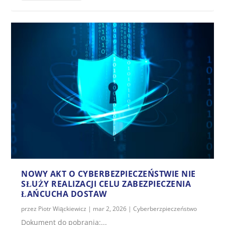
NOWY AKT O CYBERBEZPIECZEŃSTWIE NIE
SŁUŻY REALIZACJI CELU ZABEZPIECZENIA
ŁAŃCUCHA DOSTAW
przez
Piotr Wiąckiewicz
|
mar 2, 2026
|
Cyberberzpieczeństwo
Dokument do pobrania:...