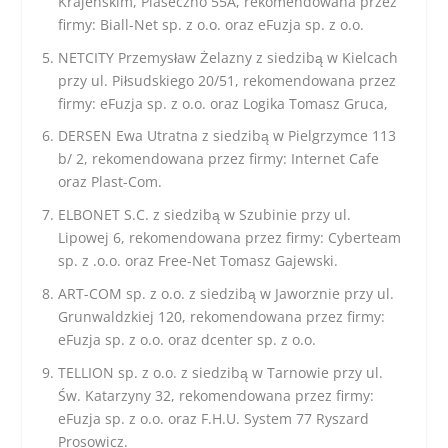
Krajeńskim, Piaseczno 55A, rekomendowana przez
firmy: Biall-Net sp. z o.o. oraz eFuzja sp. z o.o.
NETCITY Przemysław Żelazny z siedzibą w Kielcach
przy ul. Piłsudskiego 20/51, rekomendowana przez
firmy: eFuzja sp. z o.o. oraz Logika Tomasz Gruca,
DERSEN Ewa Utratna z siedzibą w Pielgrzymce 113
b/ 2, rekomendowana przez firmy: Internet Cafe
oraz Plast-Com.
ELBONET S.C. z siedzibą w Szubinie przy ul.
Lipowej 6, rekomendowana przez firmy: Cyberteam
sp. z .o.o. oraz Free-Net Tomasz Gajewski.
ART-COM sp. z o.o. z siedzibą w Jaworznie przy ul.
Grunwaldzkiej 120, rekomendowana przez firmy:
eFuzja sp. z o.o. oraz dcenter sp. z o.o.
TELLION sp. z o.o. z siedzibą w Tarnowie przy ul.
Św. Katarzyny 32, rekomendowana przez firmy:
eFuzja sp. z o.o. oraz F.H.U. System 77 Ryszard
Prosowicz.