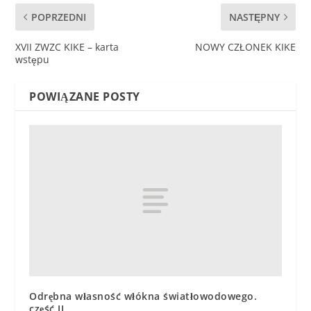
POPRZEDNI
NASTĘPNY
XVII ZWZC KIKE – karta
NOWY CZŁONEK KIKE
wstępu
POWIĄZANE POSTY
Odrębna własność włókna światłowodowego.
część II