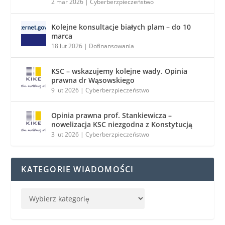
2 mar 2026
|
Cyberberzpieczeństwo
Kolejne konsultacje białych plam – do 10
marca
18 lut 2026
|
Dofinansowania
KSC – wskazujemy kolejne wady. Opinia
prawna dr Wąsowskiego
9 lut 2026
|
Cyberberzpieczeństwo
Opinia prawna prof. Stankiewicza –
nowelizacja KSC niezgodna z Konstytucją
3 lut 2026
|
Cyberberzpieczeństwo
KATEGORIE WIADOMOŚCI