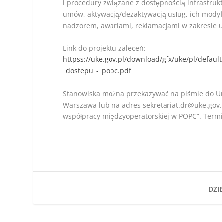
i procedury związane z dostępnością infrastruk
umów, aktywacją/dezaktywacją usług, ich modyf
nadzorem, awariami, reklamacjami w zakresie us
Link do projektu zaleceń:
httpss://uke.gov.pl/download/gfx/uke/pl/defa
_dostepu_-_popc.pdf
Stanowiska można przekazywać na piśmie do Urz
Warszawa lub na adres sekretariat.dr@uke.gov.
współpracy międzyoperatorskiej w POPC”. Term
DZIE