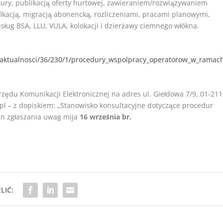
tury, publikacją oferty hurtowej, zawieraniem/rozwiązywaniem
ikacją, migracją abonencką, rozliczeniami, pracami planowymi,
ług BSA, LLU, VULA, kolokacji i dzierżawy ciemnego włókna.
ultaktualnosci/36/230/1/procedury_wspolpracy_operatorow_w_ramac
ędu Komunikacji Elektronicznej na adres ul. Giełdowa 7/9, 01-211
pl – z dopiskiem: „Stanowisko konsultacyjne dotyczące procedur
in zgłaszania uwag mija
16 września br.
LIĆ: