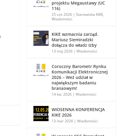
projektu Megaustawy (UC
116)
25 cze 2026
|
Stanowiska KIKE
,
Wiadomości
KIKE wzmacnia zarząd.
h
Mariusz Siemiradzki
dołącza do władz Izby
13 maj 2026
|
Wiadomości
Coroczny Barometr Rynku
Komunikacji Elektronicznej
2026 – Weź udział w
największym badaniu
branżowym!
14 kw. 2026
|
Wiadomości
WIOSENNA KONFERENCJA
KIKE 2026
13 mar 2026
|
Wiadomości