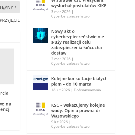
W sprawie KSC Prezydent
wysłuchał postulatów KIKE
TĘPNY
3 mar 2026
|
Cyberberzpieczeństwo
PRZYJĘCIE
Nowy akt o
cyberbezpieczeństwie nie
służy realizacji celu
zabezpieczenia łańcucha
dostaw
2 mar 2026
|
Cyberberzpieczeństwo
Kolejne konsultacje białych
plam – do 10 marca
18 lut 2026
|
Dofinansowania
rcia
1
we na
KSC – wskazujemy kolejne
encji
wady. Opinia prawna dr
Wąsowskiego
9 lut 2026
|
Cyberberzpieczeństwo