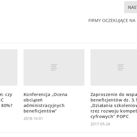
NAS
FIRMY OCZEKUJĄCE NA 
m: czy
Konferencja „Ocena
Zaproszenie do wspa
RC
obciążeń
beneficjentów dz. 3.
e 80%?
administracyjnych
„Działania szkolenio
beneficjentów”
rzez rozwoju kompet
cyfrowych” POPC
2018-10-01
2017-05-24