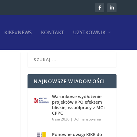
KIKE#NEWS
KONTAKT
UŻYTKOWNIK
NAJNOWSZE WIADOMOŚCI
Warunkowe wydłużenie
projektów KPO efektem
bliskiej współpracy z MC i
CPPC
6 sie 2026
|
Dofinansowania
y
Ponowne uwagi KIKE do