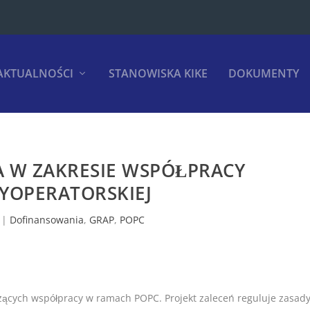
AKTUALNOŚCI
STANOWISKA KIKE
DOKUMENTY
A W ZAKRESIE WSPÓŁPRACY
YOPERATORSKIEJ
|
Dofinansowania
,
GRAP
,
POPC
czących współpracy w ramach POPC. Projekt zaleceń reguluje zasad