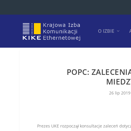
O IZBIE
POPC: ZALECENI
MIEDZ
26 lip 2019
Prezes UKE rozpoczął konsultacje zaleceń doty