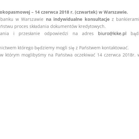
okopasmowej – 14 czerwca 2018 r. (czwartek) w Warszawie.
 banku w Warszawie
na indywidualne konsultacje
z bankierami
 Państwu proces składania dokumentów kredytowych.
ania i przesłanie odpowiedzi na adres
biuro@kike.pl
bąd
dnictwem którego będziemy mogli się z Państwem kontaktować.
 w którym moglibyśmy na Państwa oczekiwać 14 czerwca 2018r. 