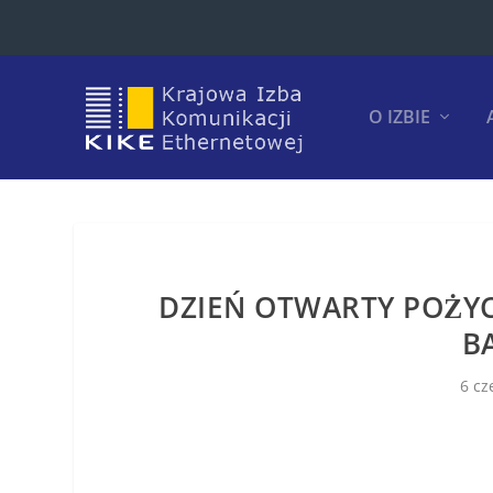
O IZBIE
DZIEŃ OTWARTY POŻY
B
6 cz