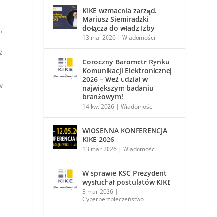
KIKE wzmacnia zarząd.
Mariusz Siemiradzki
dołącza do władz Izby
,
13 maj 2026
|
Wiadomości
ź
Coroczny Barometr Rynku
Komunikacji Elektronicznej
2026 – Weź udział w
w
największym badaniu
branżowym!
14 kw. 2026
|
Wiadomości
WIOSENNA KONFERENCJA
KIKE 2026
13 mar 2026
|
Wiadomości
W sprawie KSC Prezydent
wysłuchał postulatów KIKE
3 mar 2026
|
Cyberberzpieczeństwo