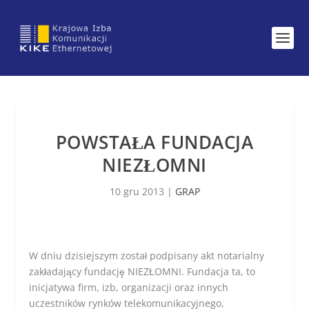
POWSTAŁA FUNDACJA
NIEZŁOMNI
10 gru 2013
|
GRAP
W dniu dzisiejszym został podpisany akt notarialny
zakładający fundację NIEZŁOMNI. Fundacja ta, to
inicjatywa firm, izb, organizacji oraz innych
uczestników rynków telekomunikacyjnego,