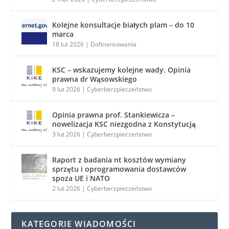
Kolejne konsultacje białych plam – do 10
marca
18 lut 2026
|
Dofinansowania
KSC – wskazujemy kolejne wady. Opinia
prawna dr Wąsowskiego
9 lut 2026
|
Cyberberzpieczeństwo
Opinia prawna prof. Stankiewicza –
nowelizacja KSC niezgodna z Konstytucją
3 lut 2026
|
Cyberberzpieczeństwo
Raport z badania nt kosztów wymiany
sprzętu i oprogramowania dostawców
spoza UE i NATO
2 lut 2026
|
Cyberberzpieczeństwo
KATEGORIE WIADOMOŚCI