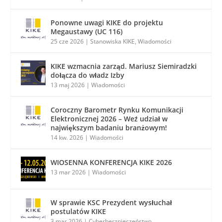
Ponowne uwagi KIKE do projektu
Megaustawy (UC 116)
25 cze 2026
|
Stanowiska KIKE
,
Wiadomości
KIKE wzmacnia zarząd. Mariusz Siemiradzki
dołącza do władz Izby
13 maj 2026
|
Wiadomości
Coroczny Barometr Rynku Komunikacji
Elektronicznej 2026 – Weź udział w
największym badaniu branżowym!
14 kw. 2026
|
Wiadomości
WIOSENNA KONFERENCJA KIKE 2026
13 mar 2026
|
Wiadomości
W sprawie KSC Prezydent wysłuchał
postulatów KIKE
3 mar 2026
|
Cyberberzpieczeństwo