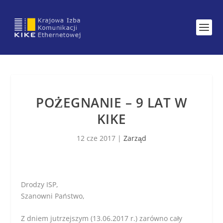
POŻEGNANIE – 9 LAT W
KIKE
12 cze 2017
|
Zarząd
Drodzy ISP,
Szanowni Państwo,
Z dniem jutrzejszym (13.06.2017 r.) zarówno cały