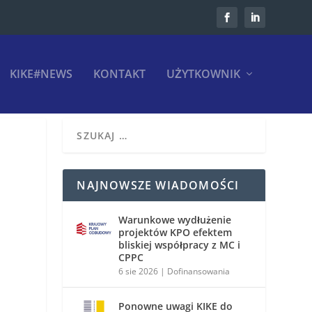
KIKE#NEWS
KONTAKT
UŻYTKOWNIK
NAJNOWSZE WIADOMOŚCI
Warunkowe wydłużenie
projektów KPO efektem
bliskiej współpracy z MC i
CPPC
6 sie 2026
|
Dofinansowania
Ponowne uwagi KIKE do