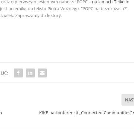
, oraz o pierwszym jesiennym naborze POPC –
na łamach Telko.in
 jest polemiką do tekstu Piotra Woźnego: “POPC na bezdrożach?”,
działek. Zapraszamy do lektury.
LIĆ:
NAS
4a
KIKE na konferencji „Connected Communities” 