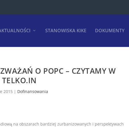
AKTUALNOŚCI
STANOWISKA KIKE
DOKUMENTY
ZWAŻAŃ O POPC – CZYTAMY W
TELKO.IN
ze 2015
|
Dofinansowania
adiową na obszarach bardziej zurbanizowanych i perspektywach