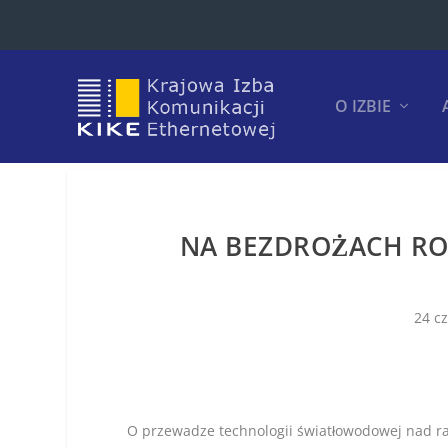
O IZBIE
NA BEZDROŻACH RO
24 c
O przewadze technologii światłowodowej nad r