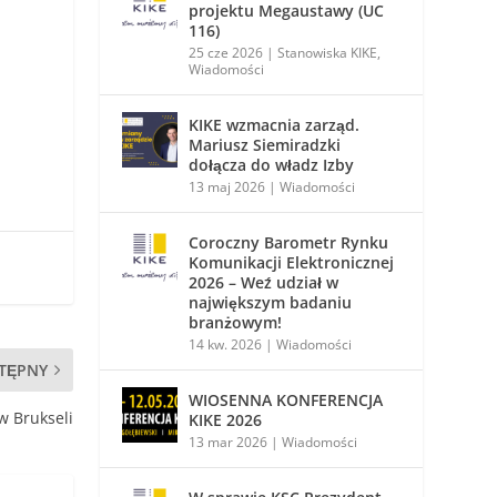
projektu Megaustawy (UC
116)
25 cze 2026
|
Stanowiska KIKE
,
Wiadomości
KIKE wzmacnia zarząd.
Mariusz Siemiradzki
dołącza do władz Izby
13 maj 2026
|
Wiadomości
Coroczny Barometr Rynku
Komunikacji Elektronicznej
2026 – Weź udział w
największym badaniu
branżowym!
14 kw. 2026
|
Wiadomości
TĘPNY
WIOSENNA KONFERENCJA
w Brukseli
KIKE 2026
13 mar 2026
|
Wiadomości