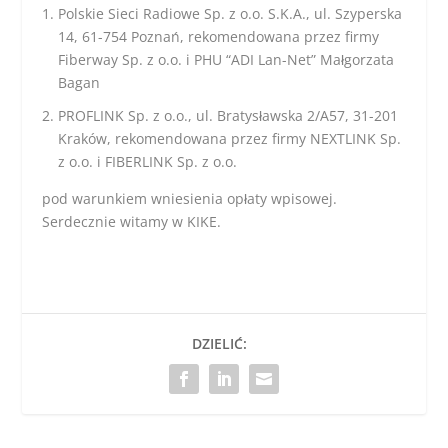
Polskie Sieci Radiowe Sp. z o.o. S.K.A., ul. Szyperska
14, 61-754 Poznań, rekomendowana przez firmy
Fiberway Sp. z o.o. i PHU “ADI Lan-Net” Małgorzata
Bagan
PROFLINK Sp. z o.o., ul. Bratysławska 2/A57, 31-201
Kraków, rekomendowana przez firmy NEXTLINK Sp.
z o.o. i FIBERLINK Sp. z o.o.
pod warunkiem wniesienia opłaty wpisowej.
Serdecznie witamy w KIKE.
DZIELIĆ: