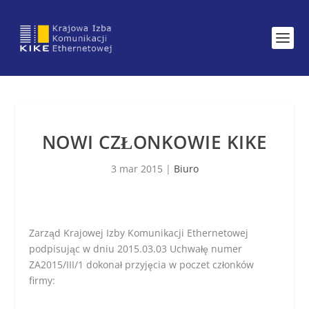
NOWI CZŁONKOWIE KIKE
3 mar 2015
|
Biuro
Zarząd Krajowej Izby Komunikacji Ethernetowej
podpisując w dniu 2015.03.03 Uchwałę numer
ZA2015/III/1 dokonał przyjęcia w poczet członków
firmy: