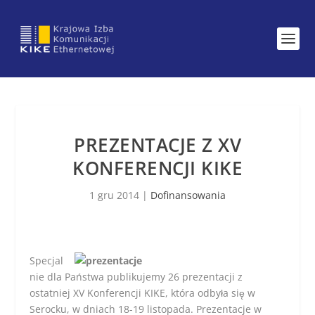
PREZENTACJE Z XV
KONFERENCJI KIKE
1 gru 2014
|
Dofinansowania
Specjal
nie dla Państwa publikujemy 26 prezentacji z
ostatniej XV Konferencji KIKE, która odbyła się w
Serocku, w dniach 18-19 listopada. Prezentacje w