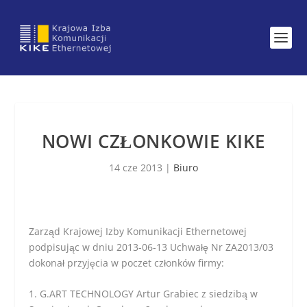
NOWI CZŁONKOWIE KIKE
14 cze 2013
|
Biuro
Zarząd Krajowej Izby Komunikacji Ethernetowej
podpisując w dniu 2013-06-13 Uchwałę Nr ZA2013/03
dokonał przyjęcia w poczet członków firmy:
1. G.ART TECHNOLOGY Artur Grabiec z siedzibą w