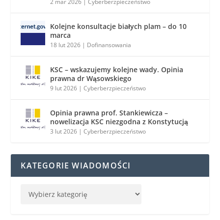
2 mar 2026
|
Cyberberzpieczeństwo
Kolejne konsultacje białych plam – do 10
marca
18 lut 2026
|
Dofinansowania
KSC – wskazujemy kolejne wady. Opinia
prawna dr Wąsowskiego
9 lut 2026
|
Cyberberzpieczeństwo
Opinia prawna prof. Stankiewicza –
nowelizacja KSC niezgodna z Konstytucją
3 lut 2026
|
Cyberberzpieczeństwo
KATEGORIE WIADOMOŚCI