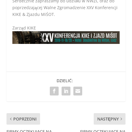
Serdecznie zapraszamy do udziału w NWZC oraz do
poprzedzającej Walne Zgromadzenie XXV Konferencji
KIKE & Zjazdu MiŚOT.
Zarząd KIKE
DZIELIĆ:
POPRZEDNI
NASTĘPNY
FIRMY OCZEKUJĄCE NA
FIRMY OCZEKUJĄCE NA