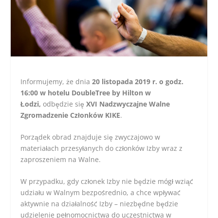
Informujemy, że dnia
20 listopada 2019 r. o godz.
16:00 w hotelu DoubleTree by Hilton w
Łodzi,
odbędzie się
XVI Nadzwyczajne Walne
Zgromadzenie Członków KIKE
.
Porządek obrad znajduje się zwyczajowo w
materiałach przesyłanych do członków Izby wraz z
zaproszeniem na Walne.
W przypadku, gdy członek Izby nie będzie mógł wziąć
udziału w Walnym bezpośrednio, a chce wpływać
aktywnie na działalność Izby – niezbędne będzie
udzielenie pełnomocnictwa do uczestnictwa w