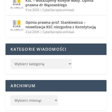
KSC – wskazujemy kolejne wady. Opinia
prawna dr Wąsowskiego
9 lut 2026
|
Cyberberzpieczeństwo
Opinia prawna prof. Stankiewicza –
nowelizacja KSC niezgodna z Konstytucją
3 lut 2026
|
Cyberberzpieczeństwo
KATEGORIE WIADOMOŚCI
ARCHIWUM