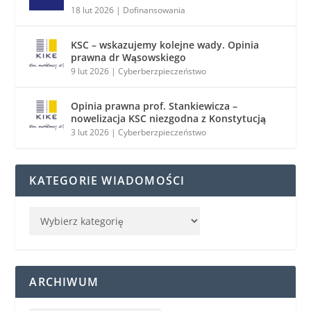
18 lut 2026
|
Dofinansowania
KSC – wskazujemy kolejne wady. Opinia
prawna dr Wąsowskiego
9 lut 2026
|
Cyberberzpieczeństwo
Opinia prawna prof. Stankiewicza –
nowelizacja KSC niezgodna z Konstytucją
3 lut 2026
|
Cyberberzpieczeństwo
KATEGORIE WIADOMOŚCI
ARCHIWUM