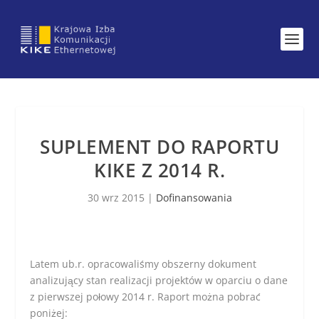
SUPLEMENT DO RAPORTU
KIKE Z 2014 R.
30 wrz 2015
|
Dofinansowania
Latem ub.r. opracowaliśmy obszerny dokument
analizujący stan realizacji projektów w oparciu o dane
z pierwszej połowy 2014 r. Raport można pobrać
poniżej: