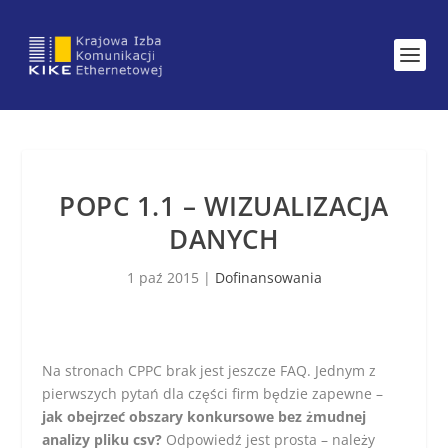
POPC 1.1 – WIZUALIZACJA
DANYCH
1 paź 2015
|
Dofinansowania
Na stronach CPPC brak jest jeszcze FAQ. Jednym z
pierwszych pytań dla części firm będzie zapewne –
jak obejrzeć obszary konkursowe bez żmudnej
analizy pliku csv?
Odpowiedź jest prosta – należy