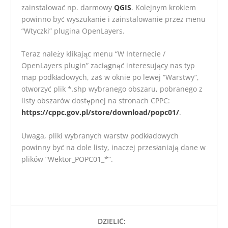
zainstalować np. darmowy
QGIS
. Kolejnym krokiem
powinno być wyszukanie i zainstalowanie przez menu
“Wtyczki” plugina OpenLayers.
Teraz należy klikając menu “W Internecie /
OpenLayers plugin” zaciągnąć interesujący nas typ
map podkładowych, zaś w oknie po lewej “Warstwy”,
otworzyć plik *.shp wybranego obszaru, pobranego z
listy obszarów dostępnej na stronach CPPC:
https://cppc.gov.pl/store/download/popc01/
.
Uwaga, pliki wybranych warstw podkładowych
powinny być na dole listy, inaczej przesłaniają dane w
plików “Wektor_POPC01_*”.
DZIELIĆ: