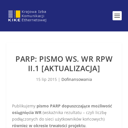
PARP: PISMO WS. WR RPW
II.1 [AKTUALIZACJA]
15 lip 2015
|
Dofinansowania
Publikujemy
pismo PARP dopuszczające możliwość
osiągnięcia WR
(wskaźnika rezultatu – czyli liczbę
podłączonych do sieci użytkowników końcowych)
również w okresie trwałości projektu
.