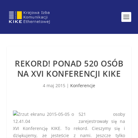
REKORD! PONAD 520 OSÓB
NA XVI KONFERENCJI KIKE
4 maj 2015
|
Konferencje
521 osoby
zarejestrowały się na
XVI Konferencję KIKE. To rekord. Cieszymy się i
dziękujemy, że jesteście z nami. Jeszcze tylko