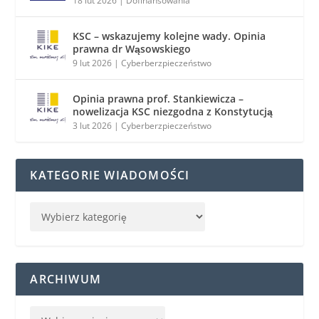
18 lut 2026
|
Dofinansowania
KSC – wskazujemy kolejne wady. Opinia
prawna dr Wąsowskiego
9 lut 2026
|
Cyberberzpieczeństwo
Opinia prawna prof. Stankiewicza –
nowelizacja KSC niezgodna z Konstytucją
3 lut 2026
|
Cyberberzpieczeństwo
KATEGORIE WIADOMOŚCI
ARCHIWUM