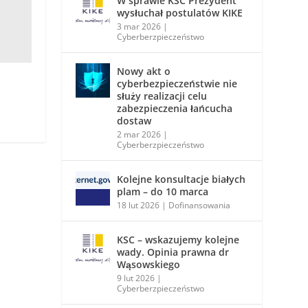
W sprawie KSC Prezydent
wysłuchał postulatów KIKE
3 mar 2026
|
Cyberberzpieczeństwo
Nowy akt o
cyberbezpieczeństwie nie
służy realizacji celu
zabezpieczenia łańcucha
dostaw
2 mar 2026
|
Cyberberzpieczeństwo
Kolejne konsultacje białych
plam – do 10 marca
18 lut 2026
|
Dofinansowania
KSC – wskazujemy kolejne
wady. Opinia prawna dr
Wąsowskiego
9 lut 2026
|
Cyberberzpieczeństwo