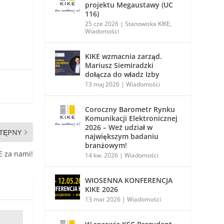
projektu Megaustawy (UC
116)
25 cze 2026
|
Stanowiska KIKE
,
Wiadomości
KIKE wzmacnia zarząd.
Mariusz Siemiradzki
dołącza do władz Izby
13 maj 2026
|
Wiadomości
Coroczny Barometr Rynku
Komunikacji Elektronicznej
2026 – Weź udział w
TĘPNY
największym badaniu
branżowym!
E za nami!
14 kw. 2026
|
Wiadomości
WIOSENNA KONFERENCJA
KIKE 2026
13 mar 2026
|
Wiadomości