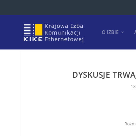
O IZBIE
DYSKUSJE TRWAJĄ
18
Rozmo