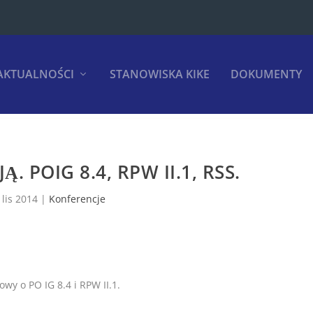
AKTUALNOŚCI
STANOWISKA KIKE
DOKUMENTY
. POIG 8.4, RPW II.1, RSS.
 lis 2014
|
Konferencje
wy o PO IG 8.4 i RPW II.1.