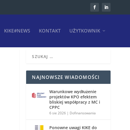
KIKE#NEWS
KONTAKT
UŻYTKOWNIK
NAJNOWSZE WIADOMOŚCI
Warunkowe wydłużenie
projektów KPO efektem
bliskiej współpracy z MC i
CPPC
6 sie 2026
|
Dofinansowania
Ponowne uwagi KIKE do