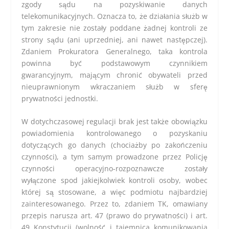
zgody sądu na pozyskiwanie danych
telekomunikacyjnych. Oznacza to, że działania służb w
tym zakresie nie zostały poddane żadnej kontroli ze
strony sądu (ani uprzedniej, ani nawet następczej).
Zdaniem Prokuratora Generalnego, taka kontrola
powinna być podstawowym czynnikiem
gwarancyjnym, mającym chronić obywateli przed
nieuprawnionym wkraczaniem służb w sferę
prywatności jednostki.
W dotychczasowej regulacji brak jest także obowiązku
powiadomienia kontrolowanego o pozyskaniu
dotyczących go danych (chociażby po zakończeniu
czynności), a tym samym prowadzone przez Policję
czynności operacyjno-rozpoznawcze zostały
wyłączone spod jakiejkolwiek kontroli osoby, wobec
której są stosowane, a więc podmiotu najbardziej
zainteresowanego. Przez to, zdaniem TK, omawiany
przepis narusza art. 47 (prawo do prywatności) i art.
49 Konstytucji (wolność i tajemnica komunikowania