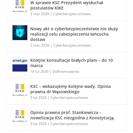
W sprawie KSC Prezydent wysłuchał
postulatów KIKE
3 mar 2026
|
Cyberberzpieczeństwo
Nowy akt o cyberbezpieczeństwie nie służy
realizacji celu zabezpieczenia łańcucha
dostaw
2 mar 2026
|
Cyberberzpieczeństwo
Kolejne konsultacje białych plam – do 10
marca
18 lut 2026
|
Dofinansowania
KSC – wskazujemy kolejne wady. Opinia
prawna dr Wąsowskiego
9 lut 2026
|
Cyberberzpieczeństwo
Opinia prawna prof. Stankiewicza –
nowelizacja KSC niezgodna z Konstytucją
3 lut 2026
|
Cyberberzpieczeństwo