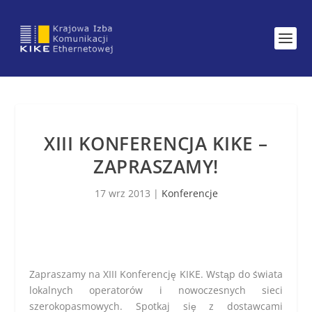
XIII KONFERENCJA KIKE –
ZAPRASZAMY!
17 wrz 2013
|
Konferencje
.
Zapraszamy na XIII Konferencję KIKE. Wstąp do świata
lokalnych operatorów i nowoczesnych sieci
szerokopasmowych. Spotkaj się z dostawcami