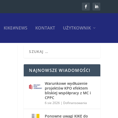
KIKE#NEWS
KONTAKT
UŻYTKOWNIK
NAJNOWSZE WIADOMOŚCI
Warunkowe wydłużenie
h
projektów KPO efektem
bliskiej współpracy z MC i
CPPC
6 sie 2026
|
Dofinansowania
Ponowne uwagi KIKE do