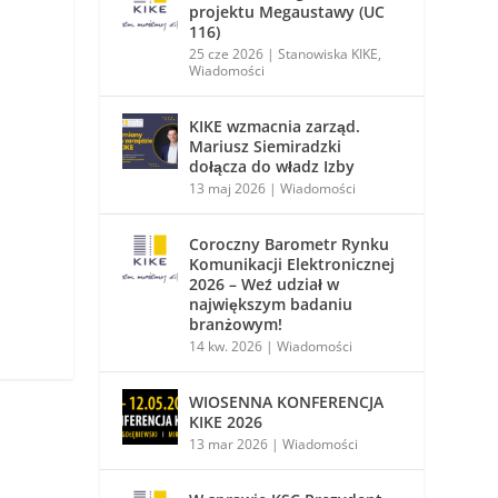
projektu Megaustawy (UC
116)
25 cze 2026
|
Stanowiska KIKE
,
Wiadomości
KIKE wzmacnia zarząd.
Mariusz Siemiradzki
dołącza do władz Izby
13 maj 2026
|
Wiadomości
Coroczny Barometr Rynku
Komunikacji Elektronicznej
2026 – Weź udział w
największym badaniu
branżowym!
14 kw. 2026
|
Wiadomości
WIOSENNA KONFERENCJA
KIKE 2026
13 mar 2026
|
Wiadomości