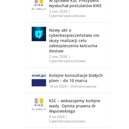
W sprawie KSC Prezydent
wysłuchał postulatów KIKE
3 mar 2026
|
Cyberberzpieczeństwo
Nowy akt o
cyberbezpieczeństwie nie
służy realizacji celu
zabezpieczenia łańcucha
dostaw
2 mar 2026
|
Cyberberzpieczeństwo
Kolejne konsultacje białych
plam – do 10 marca
18 lut 2026
|
Dofinansowania
KSC – wskazujemy kolejne
wady. Opinia prawna dr
Wąsowskiego
9 lut 2026
|
Cyberberzpieczeństwo