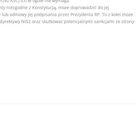
przez KSC) ich w ogóle nie wymaga.
nty niezgodne z Konstytucją, może doprowadzić do jej
 lub odmowy jej podpisania przez Prezydenta RP. To z kolei może
dyrektywy NIS2 oraz skutkować potencjalnymi sankcjami ze strony