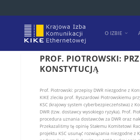
O IZBIE
PROF. PIOTROWSKI: PR
KONSTYTUCJĄ
Prof. Piotrowski: przepisy DWR niezgodne z Kon
KIKE zleciła prof. Ryszardowi Piotrowskiemu prz
KSC (krajowy system cyberbezpieczeństwa) z Kon
DWR (tzw. dostawcy wysokiego ryzyka). Prof. Piot
procedura uznania dostawców za DWR oraz nak
Przekazaliśmy tę opinię Stałemu Komitetowi Rady
projektu KSC usunąć rozwiązania niezgodne z Ko