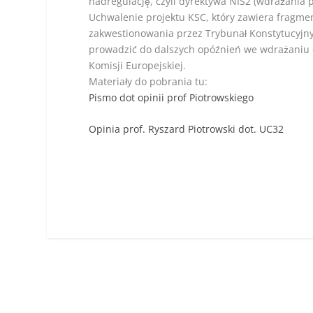
nadregulację, czyli dyrektywa NIS2 (wdrażania 
Uchwalenie projektu KSC, który zawiera fragme
zakwestionowania przez Trybunał Konstytucyjny
prowadzić do dalszych opóźnień we wdrażaniu 
Komisji Europejskiej.
Materiały do pobrania tu:
Pismo dot opinii prof Piotrowskiego
Opinia prof. Ryszard Piotrowski dot. UC32