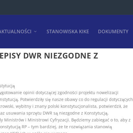
AKTUALNOŚCI
STANOWISKA KIKE
DOKUMENTY
ZEPISY DWR NIEZGODNE Z
stytucją
ygotowanie opinii dotyczącej zgodności projektu nowelizacji
stytucją. Potwierdziły się nasze obawy co do regulacji dotyczącyc
rowski, wybitny i znany polski konstytucjonalista, potwierdził, że
az usuwania sprzętu DWR są niezgodne z Konstytucją.
 Ministrów i Ministrowi Cyfryzacji. Będziemy zabiegać o to, aby z
nstytucją RP – tym bardziej, że te rozwiązania stanowią