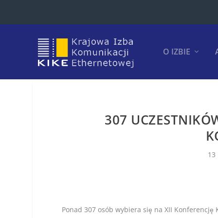
O IZBIE
307 UCZESTNIKÓW
K
13
Ponad 307 osób wybiera się na XII Konferencję K