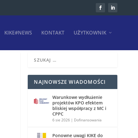
KIKE#NEWS
KONTAKT
UŻYTKOWNIK
NAJNOWSZE WIADOMOŚCI
Warunkowe wydłużenie
projektów KPO efektem
bliskiej współpracy z MC i
CPPC
6 sie 2026
|
Dofinansowania
Ponowne uwagi KIKE do