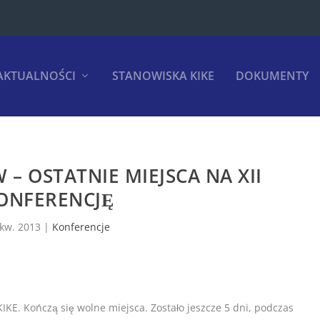
AKTUALNOŚCI
STANOWISKA KIKE
DOKUMENTY
 – OSTATNIE MIEJSCA NA XII
ONFERENCJĘ
 kw. 2013
|
Konferencje
IKE. Kończą się wolne miejsca. Zostało jeszcze 5 dni, podczas