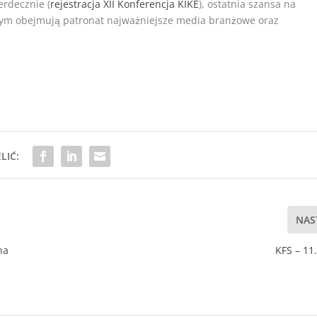
erdecznie (
rejestracja XII Konferencja KIKE
), ostatnia szansa na
rym obejmują patronat najważniejsze media branżowe oraz
LIĆ:
NAS
na
KFS – 11