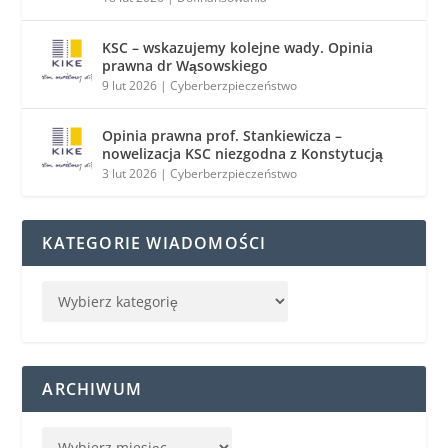
KSC – wskazujemy kolejne wady. Opinia
prawna dr Wąsowskiego
9 lut 2026
|
Cyberberzpieczeństwo
Opinia prawna prof. Stankiewicza –
nowelizacja KSC niezgodna z Konstytucją
3 lut 2026
|
Cyberberzpieczeństwo
KATEGORIE WIADOMOŚCI
ARCHIWUM