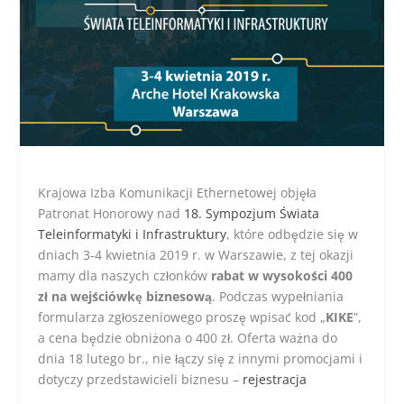
Krajowa Izba Komunikacji Ethernetowej objęła
Patronat Honorowy nad
18. Sympozjum Świata
Teleinformatyki i Infrastruktury
, które odbędzie się w
dniach 3-4 kwietnia 2019 r. w Warszawie, z tej okazji
mamy dla naszych członków
rabat w wysokości 400
zł na wejściówkę biznesową
.
Podczas wypełniania
formularza zgłoszeniowego proszę wpisać kod „
KIKE
”,
a cena będzie obniżona o 400 zł. Oferta ważna do
dnia 18 lutego br., nie łączy się z innymi promocjami i
dotyczy przedstawicieli biznesu –
rejestracja