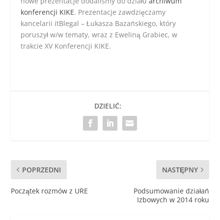
nowe prezentacje dodaliśmy do działu
archiwum
konferencji KIKE
. Prezentacje zawdzięczamy
kancelarii itBlegal – Łukasza Bazańskiego, który
poruszył w/w tematy, wraz z Eweliną Grabiec, w
trakcie XV Konferencji KIKE.
DZIELIĆ:
POPRZEDNI
NASTĘPNY
Początek rozmów z URE
Podsumowanie działań
Izbowych w 2014 roku