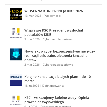
WIOSENNA KONFERENCJA KIKE 2026
13 mar 2026
|
Wiadomości
W sprawie KSC Prezydent wysłuchał
postulatów KIKE
3 mar 2026
|
Cyberberzpieczeństwo
Nowy akt o cyberbezpieczeństwie nie służy
realizacji celu zabezpieczenia łańcucha
dostaw
2 mar 2026
|
Cyberberzpieczeństwo
Kolejne konsultacje białych plam – do 10
marca
18 lut 2026
|
Dofinansowania
KSC – wskazujemy kolejne wady. Opinia
prawna dr Wąsowskiego
9 lut 2026
|
Cyberberzpieczeństwo