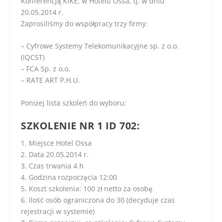
Konferencją KIKE, w Hotelu Ossa, tj. w dniu
20.05.2014 r.
Zaprosiliśmy do współpracy trzy firmy:
– Cyfrowe Systemy Telekomunikacyjne sp. z o.o.
(IQCST)
– FCA Sp. z o.o.
– RATE ART P.H.U.
Poniżej lista szkoleń do wyboru:
SZKOLENIE NR 1 ID 702:
1. Miejsce Hotel Ossa
2. Data 20.05.2014 r.
3. Czas trwania 4 h
4. Godzina rozpoczęcia 12:00
5. Koszt szkolenia: 100 zł netto za osobę
6. Ilość osób ograniczona do 30 (decyduje czas
rejestracji w systemie)