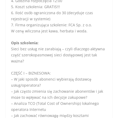
4. Godzina rozpoczęcia 12:00
5. Koszt szkolenia: GRATIS!!!
6. Ilość osób ograniczona do 30 (decyduje czas
rejestracji w systemie)
7. Firma organizująca szkolenie: FCA Sp. z o.o.
W cenę wliczona jest kawa, herbata i woda.
Opis szkolenia:
Sieci bez usług nie zarabiają – czyli dlaczego aktywna
część szerokopasmowej sieci dostępowej jest tak
ważna?
CZĘŚĆ I – BIZNESOWA:
– W jaki sposób abonenci wybierają dostawcę
usług/operatora?
– Jak często zmienia się zachowanie abonentów i jak
może to wpływać na ich decyzje zakupowe?
– Analiza TCO (Total Cost of Ownership) lokalnego
operatora Internetu
– Jak zachować równowagę między kosztami