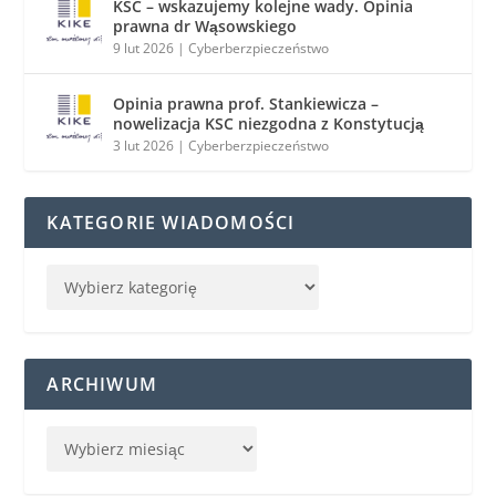
KSC – wskazujemy kolejne wady. Opinia
prawna dr Wąsowskiego
9 lut 2026
|
Cyberberzpieczeństwo
Opinia prawna prof. Stankiewicza –
nowelizacja KSC niezgodna z Konstytucją
3 lut 2026
|
Cyberberzpieczeństwo
KATEGORIE WIADOMOŚCI
ARCHIWUM