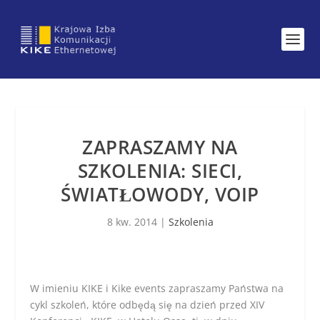
ZAPRASZAMY NA
SZKOLENIA: SIECI,
ŚWIATŁOWODY, VOIP
8 kw. 2014
|
Szkolenia
W imieniu KIKE i Kike events zapraszamy Państwa na
cykl szkoleń, które odbędą się na dzień przed XIV