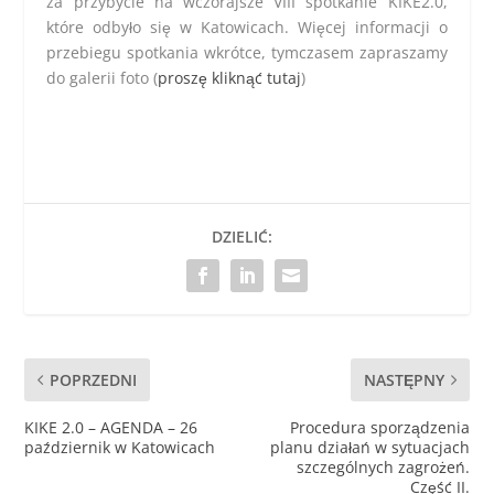
za przybycie na wczorajsze VIII spotkanie KIKE2.0,
które odbyło się w Katowicach. Więcej informacji o
przebiegu spotkania wkrótce, tymczasem zapraszamy
do galerii foto (
proszę kliknąć tutaj
)
DZIELIĆ:
POPRZEDNI
NASTĘPNY
KIKE 2.0 – AGENDA – 26
Procedura sporządzenia
październik w Katowicach
planu działań w sytuacjach
szczególnych zagrożeń.
Część II.