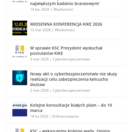
największym badaniu branżowym!
14 kw. 2026
|
Wiadomości
WIOSENNA KONFERENCJA KIKE 2026
13 mar 2026
|
Wiadomości
W sprawie KSC Prezydent wysłuchał
postulatów KIKE
3 mar 2026
|
Cyberberzpieczeństwo
Nowy akt o cyberbezpieczeństwie nie służy
realizacji celu zabezpieczenia łańcucha
dostaw
2 mar 2026
|
Cyberberzpieczeństwo
Kolejne konsultacje białych plam – do 10
marca
18 lut 2026
|
Dofinansowania
KSC – wskazujemy kolejne wady. Opinia