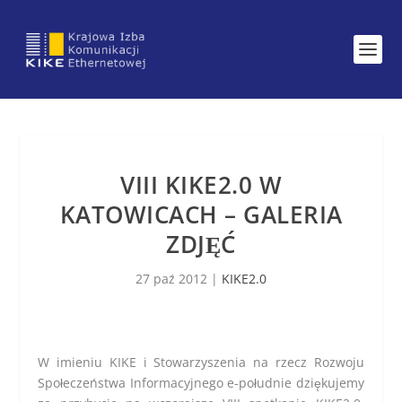
VIII KIKE2.0 W
KATOWICACH – GALERIA
ZDJĘĆ
27 paź 2012
|
KIKE2.0
W imieniu KIKE i Stowarzyszenia na rzecz Rozwoju
Społeczeństwa Informacyjnego e-południe dziękujemy