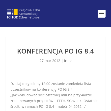
KONFERENCJA PO IG 8.4
27 mar 2012
|
Inne
Dzisiaj do godziny 12:00 zostanie zamknięta lista
uczestników na konferencję PO IG 8.4
„Jak wybudować sieć ostatniej mili na przykładzie
zrealizowanych projektów – FTTH, 5Ghz etc. Ostatnie
środki w ramach PO IG 8.4 – nabór 04.2012 r.”