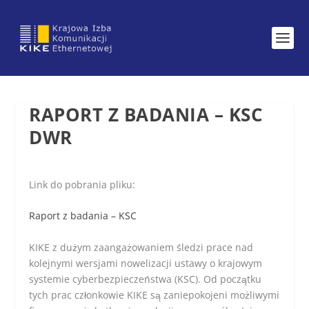
RAPORT Z BADANIA – KSC
DWR
Link do pobrania pliku:
Raport z badania – KSC
KIKE z dużym zaangażowaniem śledzi prace nad
kolejnymi wersjami nowelizacji ustawy o krajowym
systemie cyberbezpieczeństwa (KSC). Od początku
tych prac członkowie KIKE są zaniepokojeni możliwymi