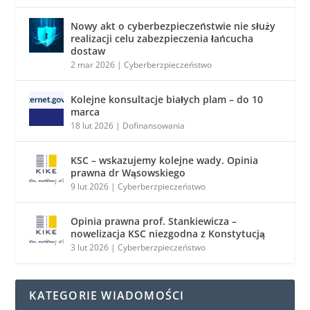
Nowy akt o cyberbezpieczeństwie nie służy
realizacji celu zabezpieczenia łańcucha
dostaw
2 mar 2026
|
Cyberberzpieczeństwo
Kolejne konsultacje białych plam – do 10
marca
18 lut 2026
|
Dofinansowania
KSC – wskazujemy kolejne wady. Opinia
prawna dr Wąsowskiego
9 lut 2026
|
Cyberberzpieczeństwo
Opinia prawna prof. Stankiewicza –
nowelizacja KSC niezgodna z Konstytucją
3 lut 2026
|
Cyberberzpieczeństwo
KATEGORIE WIADOMOŚCI