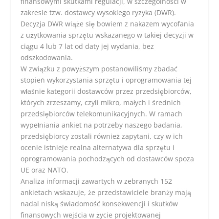
finansowymi skutkami regulacji, w szczególności w
zakresie tzw. dostawcy wysokiego ryzyka (DWR).
Decyzja DWR wiąże się bowiem z nakazem wycofania
z użytkowania sprzętu wskazanego w takiej decyzji w
ciągu 4 lub 7 lat od daty jej wydania, bez
odszkodowania.
W związku z powyższym postanowiliśmy zbadać
stopień wykorzystania sprzętu i oprogramowania tej
właśnie kategorii dostawców przez przedsiębiorców,
których zrzeszamy, czyli mikro, małych i średnich
przedsiębiorców telekomunikacyjnych. W ramach
wypełniania ankiet na potrzeby naszego badania,
przedsiębiorcy zostali również zapytani, czy w ich
ocenie istnieje realna alternatywa dla sprzętu i
oprogramowania pochodzących od dostawców spoza
UE oraz NATO.
Analiza informacji zawartych w zebranych 152
ankietach wskazuje, że przedstawiciele branży mają
nadal niską świadomość konsekwencji i skutków
finansowych wejścia w życie projektowanej